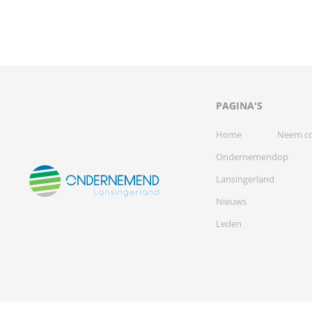
PAGINA'S
Home
Neem co
Ondernemend
op
Lansingerland
Nieuws
Leden