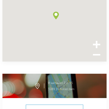
Waalhaven Z.z.
15
3089 JH
Rotterdam