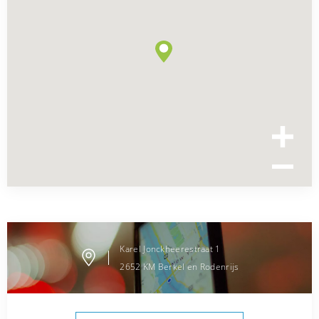
Karel Jonckheerestraat
1
2652 KM
Berkel en Rodenrijs