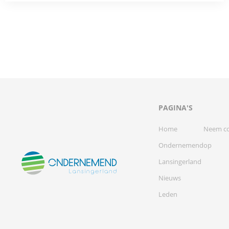
PAGINA'S
Home
Neem co
Ondernemend
op
Lansingerland
Nieuws
Leden