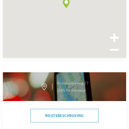
Hoekeindseweg
27
2665 KA
Bleiswijk
ROUTEBESCHRIJVING