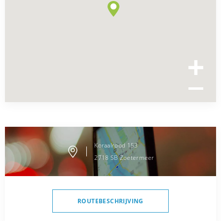
Koraalrood
153
2718 SB
Zoetermeer
ROUTEBESCHRIJVING