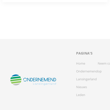
PAGINA'S
Home
Neem co
Ondernemend
op
Lansingerland
Nieuws
Leden