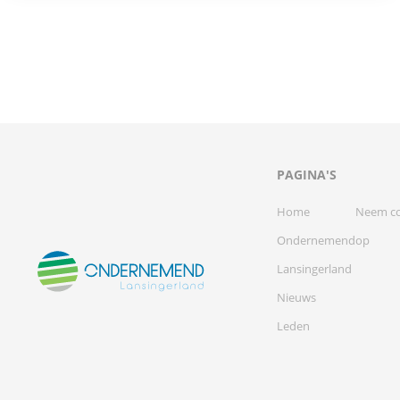
PAGINA'S
Home
Neem co
Ondernemend
op
Lansingerland
Nieuws
Leden