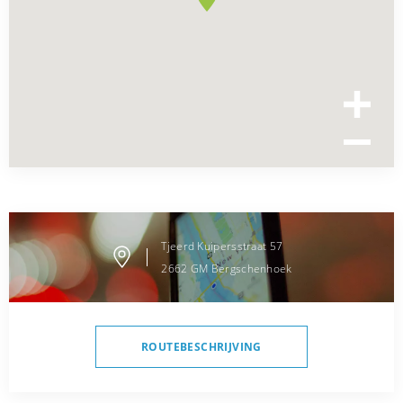
Tjeerd Kuipersstraat
57
2662 GM
Bergschenhoek
ROUTEBESCHRIJVING