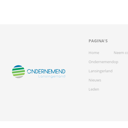
PAGINA'S
Home
Neem co
Ondernemend
op
Lansingerland
Nieuws
Leden