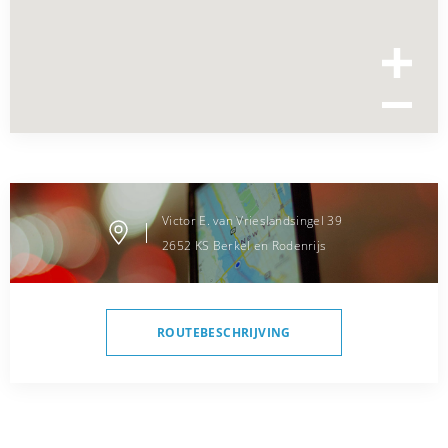
Victor E. van Vrieslandsingel
39
2652 KS
Berkel en Rodenrijs
ROUTEBESCHRIJVING