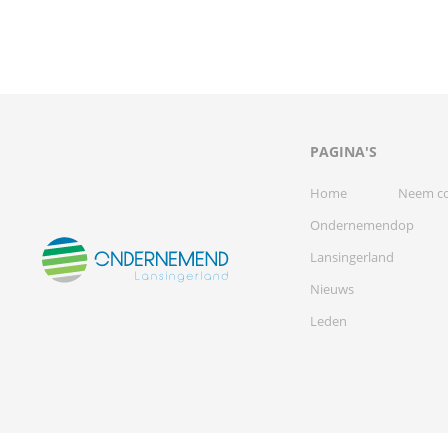
PAGINA'S
Home
Neem co
Ondernemend
op
Lansingerland
Nieuws
Leden