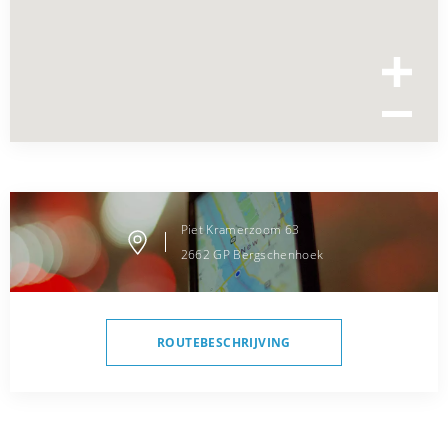
Piet Kramerzoom
63
2662 GP
Bergschenhoek
ROUTEBESCHRIJVING