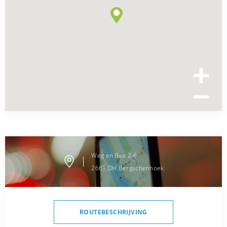
Weg en Bos
2-6
2661 DH
Bergschenhoek
ROUTEBESCHRIJVING