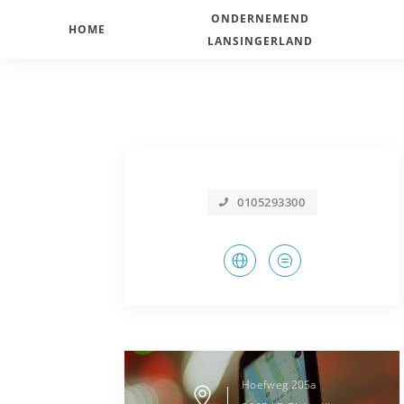
ONDERNEMEND
HOME
LANSINGERLAND
0105293300
Hoefweg
205a