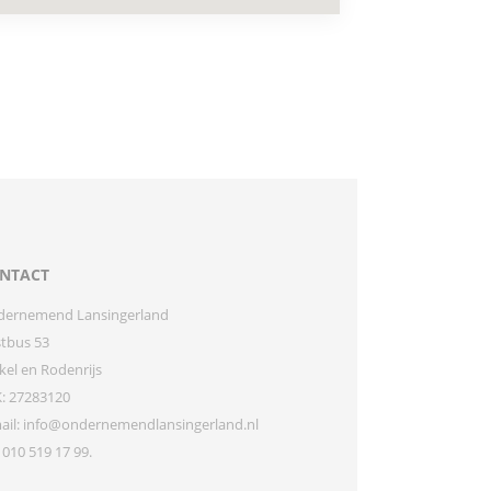
NTACT
dernemend Lansingerland
tbus 53
kel en Rodenrijs
: 27283120
ail: info@ondernemendlansingerland.nl
: 010 519 17 99.