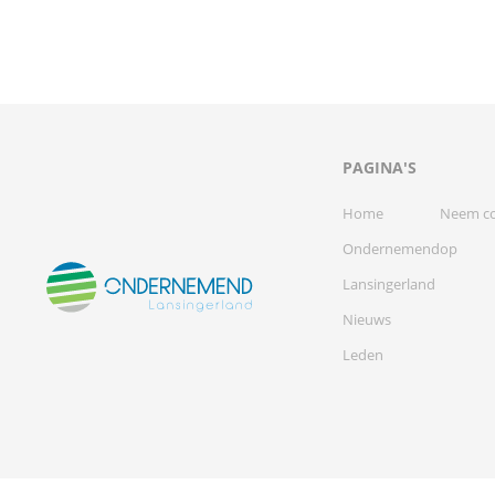
PAGINA'S
Home
Neem co
Ondernemend
op
Lansingerland
Nieuws
Leden