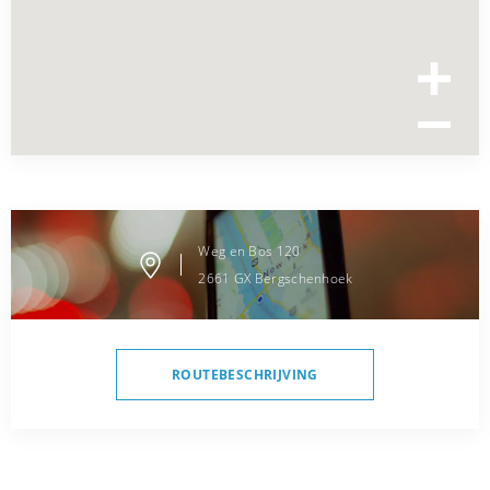
Weg en Bos
120
2661 GX
Bergschenhoek
ROUTEBESCHRIJVING