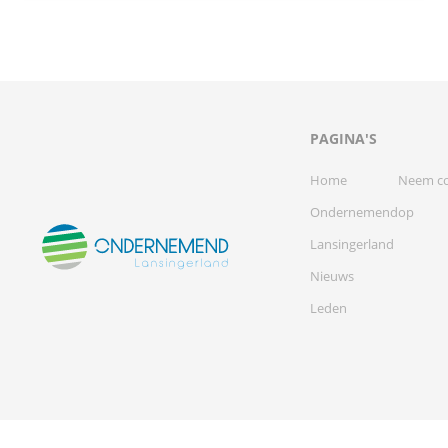
PAGINA'S
Home
Neem co
Ondernemend
op
Lansingerland
Nieuws
Leden