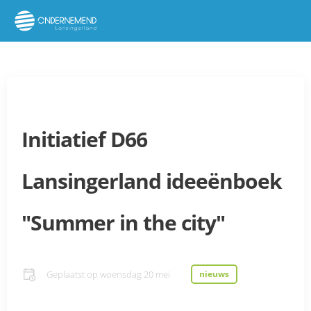
Initiatief D66
Lansingerland ideeënboek
"Summer in the city"
Geplaatst op
woensdag 20 mei
nieuws