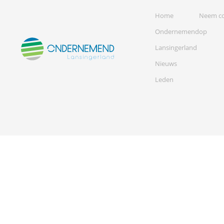
Home
Neem co
Ondernemend
op
Lansingerland
Nieuws
Leden