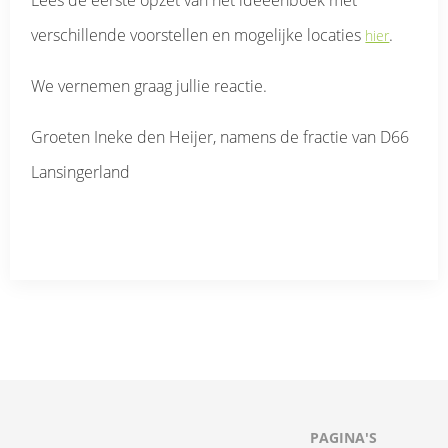
Lees de eerste opzet van het ideeënboek met
verschillende voorstellen en mogelijke locaties
.
hier
We vernemen graag jullie reactie.
Groeten Ineke den Heijer, namens de fractie van D66
Lansingerland
PAGINA'S