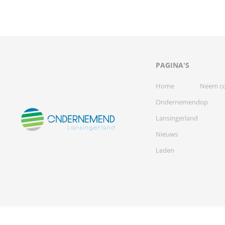
PAGINA'S
Home
Neem co
Ondernemend
op
Lansingerland
Nieuws
Leden