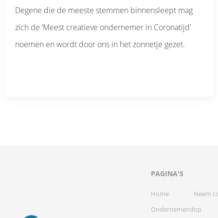
Degene die de meeste stemmen binnensleept mag
zich de ‘Meest creatieve ondernemer in Coronatijd’
noemen en wordt door ons in het zonnetje gezet.
PAGINA'S
Home
Neem co
Ondernemend
op