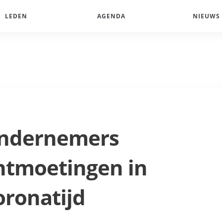
LEDEN
AGENDA
NIEUWS
ndernemers
ntmoetingen in
oronatijd