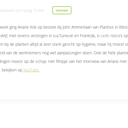
Geplaatst op
vrijdag 15 mei
nieuws
eek ging Ariane Kok op bezoek bij John Ammerlaan van Plantise in Bleisw
edrijf, met tevens vestingen in o.a.Tunesië en Frankrijk, is i.v.m. risico’s o
en bij de planten altijd al zeer sterk gericht op hygiëne, maar hij moest 
heid van de werknemers nog wel aanpassingen doen. Ook de hele planni
lingen moest op de schop. Het filmpje van het interview van Ariane me
 bekijken op
YouTube.