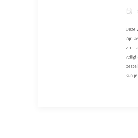
Deze w
Zijn b
viruss
veilig
bestel
kun je