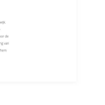
ijk.
p
voor de
ng van
t hem