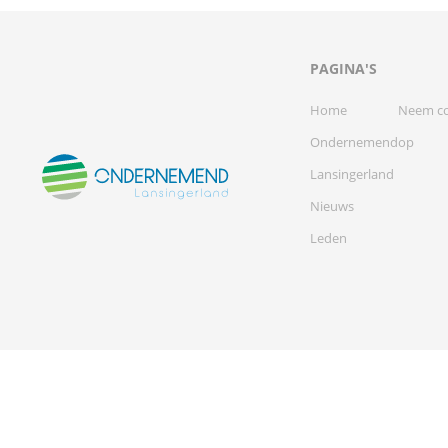
PAGINA'S
Home
Neem co
Ondernemend
op
Lansingerland
Nieuws
Leden