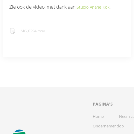
Zie ook de video, met dank aan
.
Studio Ariane Kok
IMG_0294.mov
PAGINA'S
Home
Neem co
Ondernemend
op