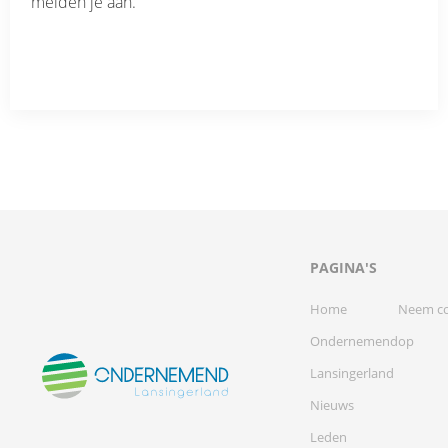
melden je aan.
PAGINA'S
Home
Neem co
Ondernemend
op
Lansingerland
Nieuws
Leden