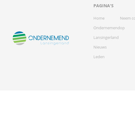
PAGINA'S
Home
Neem co
Ondernemend
op
Lansingerland
Nieuws
Leden